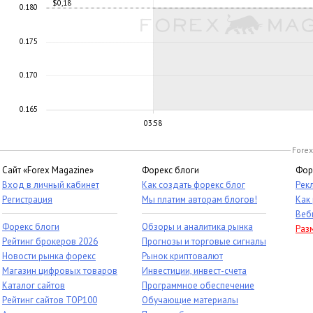
$0,18
0.180
0.175
0.170
0.165
03:58
Forex
Сайт «Forex Magazine»
Форекс блоги
Фор
Вход в личный кабинет
Как создать форекс блог
Рек
Регистрация
Мы платим авторам блогов!
Как
Веб
Форекс блоги
Обзоры и аналитика рынка
Раз
Рейтинг брокеров 2026
Прогнозы и торговые сигналы
Новости рынка форекс
Рынок криптовалют
Магазин цифровых товаров
Инвестиции, инвест-счета
Каталог сайтов
Программное обеспечение
Рейтинг сайтов TOP100
Обучающие материалы