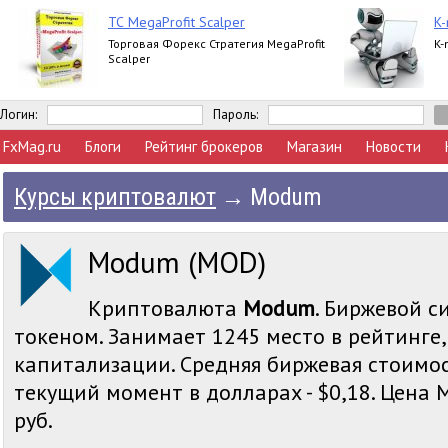
ТС MegaProfit Scalper
K-
Торговая Форекс Стратегия MegaProfit
K-
Scalper
Логин:
Пароль:
FxMag.ru
Блоги
Рейтинг брокеров
Магазин
Новости
Курсы криптовалют
→
Modum
Modum (MOD)
Криптовалюта
Modum
. Биржевой с
токеном. Занимает 1245 место в рейтинге
капитализации. Средняя биржевая стоимо
текущий момент в долларах - $0,18. Цена M
руб.