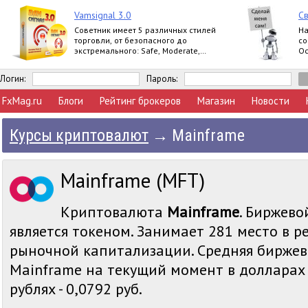
Vamsignal 3.0
Св
Советник имеет 5 различных стилей
На
торговли, от безопасного до
со
экстремального: Safe, Moderate,
Ос
Normal, Agressive, Extreme.
ер
Логин:
Пароль:
FxMag.ru
Блоги
Рейтинг брокеров
Магазин
Новости
Курсы криптовалют
→
Mainframe
Mainframe (MFT)
Криптовалюта
Mainframe
. Биржево
является токеном. Занимает 281 место в р
рыночной капитализации. Средняя биржев
Mainframe на текущий момент в долларах -
рублях - 0,0792 руб.