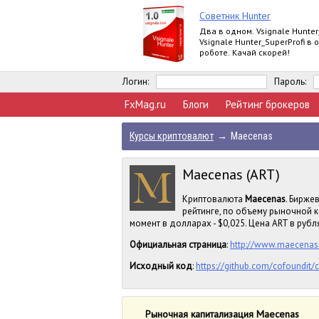
Советник Hunter
Два в одном. Vsignale Hunter
Vsignale Hunter_SuperProfi в
роботе. Качай скорей!
Логин:
Пароль:
FxMag.ru
Блоги
Рейтинг брокеров
Курсы криптовалют
→
Maecenas
Maecenas (ART)
Криптовалюта
Maecenas
. Бирже
рейтинге, по объему рыночной 
момент в долларах - $0,025. Цена ART в рубля
Официальная страница
:
http://www.maecenas
Исходный код
:
https://github.com/cofoundit/
Рыночная капитализация Maecenas