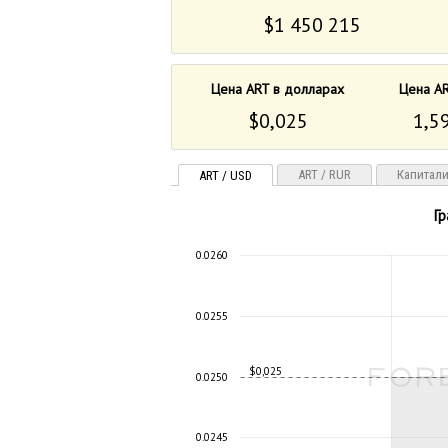
$1 450 215
Цена ART в долларах
Цена AR
$0,025
1,5
ART / RUR
Капитал
ART / USD
Г
0.0260
0.0255
$0,025
0.0250
0.0245