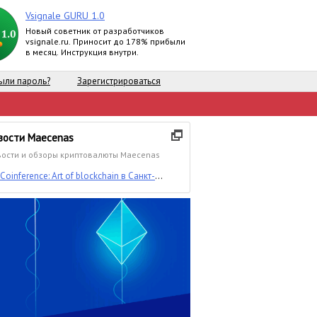
Vsignale GURU 1.0
Новый советник от разработчиков
vsignale.ru. Приносит до 178% прибыли
в месяц. Инструкция внутри.
ыли пароль?
Зарегистрироваться
вости Maecenas
ости и обзоры криптовалюты Maecenas
Coinference: Art of blockchain в Санкт-
Петербурге разыгрывает 10 бесплатных
онлайн-трансляций