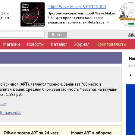
Elliott Wave Maker 5 EXTENDED
_1.0 и
Программа-советник Elliott Wave Maker
 одном
5.61 для проведения волнового
анализа в терминалах MetaTrader 4
выпускается в версиях Demo, Basic,
Extended
Заб
Магазин
Новости
Каталог
Журнал
Криптовалюты
Но
Нов
вой символ (
ART
), является токеном. Занимает 760 место в
капитализации. Средняя биржевая стоимость Maecenas на текущий
х - 1,592 руб.
.co/
cfi-maecenas
Объем торгов ART за 24 часа
Монет ART в обороте