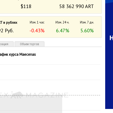
$118
58 362 990 ART
T в рублях
Изм. 1 час
Изм. 24 ч.
Изм. 7 дн.
92 Руб.
-0.43%
6.47%
5.60%
изация
Объем торгов
рафик курса Maecenas