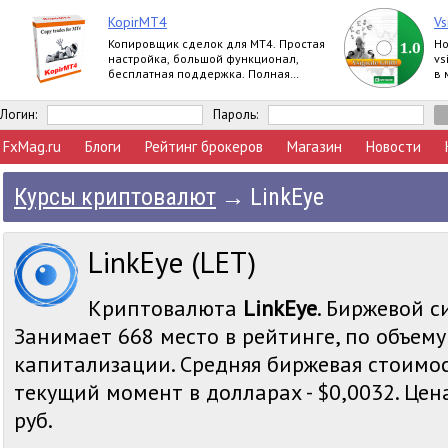
KopirMT4
Vs
Копировщик сделок для МТ4. Простая
Но
настройка, большой функционал,
vs
бесплатная поддержка. Полная
в 
версия.
Логин:
Пароль:
FxMag.ru
Блоги
Рейтинг брокеров
Магазин
Новости
Курсы криптовалют
→
LinkEye
LinkEye (LET)
Криптовалюта
LinkEye
. Биржевой с
Занимает 668 место в рейтинге, по объем
капитализации. Средняя биржевая стоимос
текущий момент в долларах - $0,0032. Цена
руб.