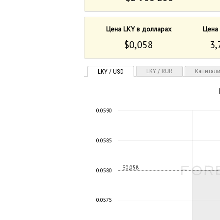
Цена LKY в долларах
Цена 
$0,058
3,
LKY / RUR
Капитал
LKY / USD
0.0590
0.0585
$0,058
0.0580
0.0575