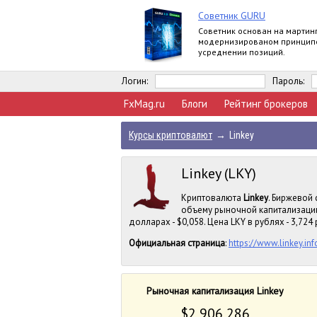
Советник GURU
Советник основан на мартин
модернизированом принцип
усреднении позиций.
Логин:
Пароль:
FxMag.ru
Блоги
Рейтинг брокеров
Курсы криптовалют
→
Linkey
Linkey (LKY)
Криптовалюта
Linkey
. Биржевой 
объему рыночной капитализации
долларах - $0,058. Цена LKY в рублях - 3,724 
Официальная страница
:
https://www.linkey.inf
Рыночная капитализация Linkey
$2 906 286