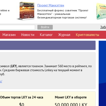
Проект Манхэттен
гейле и
Бесплатный форекс советник "Проект
е
Манхэттен" - уникальная
безиндикаторная торговая система!
Заб
Магазин
Новости
Каталог
Журнал
Криптовалюты
символ (
LKY
), является токеном. Занимает 560 место в рейтинге, по
. Средняя биржевая стоимость Linkey на текущий момент в
руб.
o/
Объем торгов LKY за 24 часа
Монет LKY в обороте
$0
50 000 000 LKY