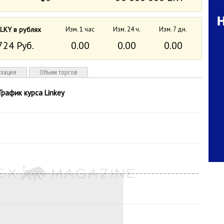
LKY в рублях
Изм. 1 час
Изм. 24 ч.
Изм. 7 дн.
724 Руб.
0.00
0.00
0.00
изация
Объем торгов
График курса Linkey