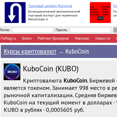
Торговый эксперт Razvorot
Fo
Безындикаторный автоматический
Fo
торговый эксперт для терминала
ye
MetraTrader 4
Логин:
Пароль:
FxMag.ru
Блоги
Рейтинг брокеров
Магазин
Новости
Курсы криптовалют
→
KuboCoin
KuboCoin (KUBO)
Криптовалюта
KuboCoin
. Биржевой 
является токеном. Занимает 998 место в р
рыночной капитализации. Средняя биржев
KuboCoin на текущий момент в долларах - 
KUBO в рублях - 0,0005605 руб.