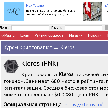
Max Volume
EA
Подкрашивает аномально большие
По
тиковые объёмы в другой цвет.
Логин:
Пароль:
FxMag.ru
Блоги
Рейтинг брокеров
Магазин
Новости
Курсы криптовалют
→
Kleros
Kleros (PNK)
Криптовалюта
Kleros
. Биржевой си
токеном. Занимает 680 место в рейтинге,
капитализации. Средняя биржевая стоимос
момент в долларах - $0,0080. Цена PNK в ру
Официальная страница
:
https://kleros.io/