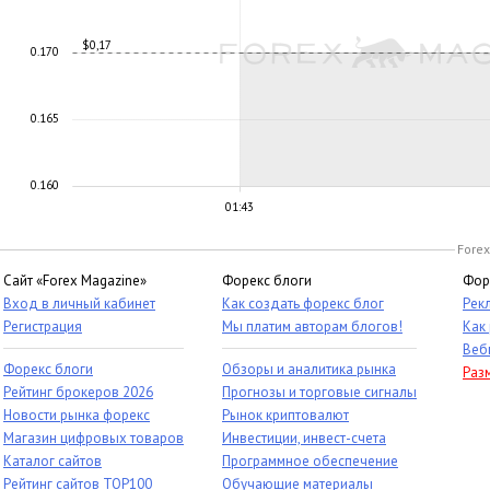
$0,17
0.170
0.165
0.160
01:43
Forex
Сайт «Forex Magazine»
Форекс блоги
Фор
Вход в личный кабинет
Как создать форекс блог
Рек
Регистрация
Мы платим авторам блогов!
Как
Веб
Форекс блоги
Обзоры и аналитика рынка
Раз
Рейтинг брокеров 2026
Прогнозы и торговые сигналы
Новости рынка форекс
Рынок криптовалют
Магазин цифровых товаров
Инвестиции, инвест-счета
Каталог сайтов
Программное обеспечение
Рейтинг сайтов TOP100
Обучающие материалы