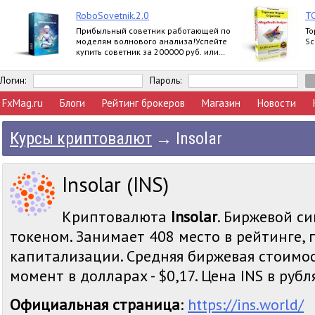
RoboSovetnik.2.0
ТС
Прибыльный советник работающей по
То
моделям волнового анализа!Успейте
Sc
купить советник за 200000 руб. или
заработать 30000 руб. на партнерской
программе
Логин:
Пароль:
FxMag.ru
Блоги
Рейтинг брокеров
Магазин
Новости
Курсы криптовалют
→
Insolar
Insolar (INS)
Криптовалюта
Insolar
. Биржевой си
токеном. Занимает 408 место в рейтинге,
капитализации. Средняя биржевая стоимос
момент в долларах - $0,17. Цена INS в рубля
Официальная страница
:
https://ins.world/