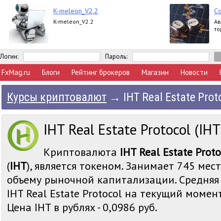
K-meleon_V2.2
С
K-meleon_V2.2
Ав
то
Логин:
Пароль:
FxMag.ru
Блоги
Рейтинг брокеров
Магазин
Новости
Курсы криптовалют
→
IHT Real Estate Prot
IHT Real Estate Protocol (IHT
Криптовалюта
IHT Real Estate Proto
(
IHT
), является токеном. Занимает 745 мест
объему рыночной капитализации. Средняя
IHT Real Estate Protocol на текущий момент
Цена IHT в рублях - 0,0986 руб.