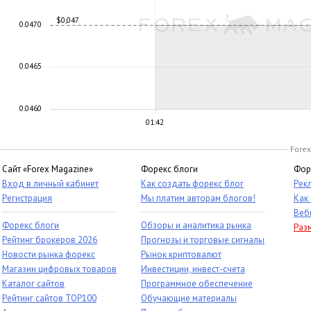
$0,047
0.0470
0.0465
0.0460
01:42
Forex
Сайт «Forex Magazine»
Форекс блоги
Фор
Вход в личный кабинет
Как создать форекс блог
Рек
Регистрация
Мы платим авторам блогов!
Как
Веб
Форекс блоги
Обзоры и аналитика рынка
Раз
Рейтинг брокеров 2026
Прогнозы и торговые сигналы
Новости рынка форекс
Рынок криптовалют
Магазин цифровых товаров
Инвестиции, инвест-счета
Каталог сайтов
Программное обеспечение
Рейтинг сайтов TOP100
Обучающие материалы