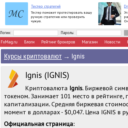
Тестер стратегий
Dm
Тестер поможет протестировать вашу
Эт
ручную стратегию или проверить
ра
чужую.
Он
по
Логин:
Пароль:
FxMag.ru
Блоги
Рейтинг брокеров
Магазин
Новости
Курсы криптовалют
→
Ignis
Ignis (IGNIS)
Криптовалюта
Ignis
. Биржевой симв
токеном. Занимает 101 место в рейтинге,
капитализации. Средняя биржевая стоимос
момент в долларах - $0,047. Цена IGNIS в ру
Официальная страница
: