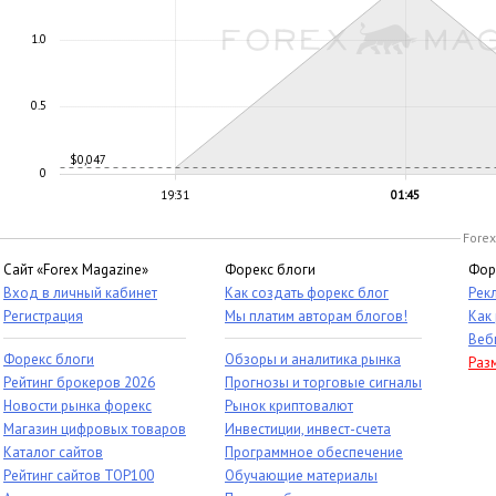
1.0
0.5
$0,047
0
19:31
01:45
Forex
Сайт «Forex Magazine»
Форекс блоги
Фор
Вход в личный кабинет
Как создать форекс блог
Рек
Регистрация
Мы платим авторам блогов!
Как
Веб
Форекс блоги
Обзоры и аналитика рынка
Раз
Рейтинг брокеров 2026
Прогнозы и торговые сигналы
Новости рынка форекс
Рынок криптовалют
Магазин цифровых товаров
Инвестиции, инвест-счета
Каталог сайтов
Программное обеспечение
Рейтинг сайтов TOP100
Обучающие материалы