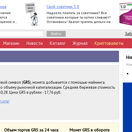
чков
Свой советник 3.0
учение
Надоело платить за советники? Все
ются
советники которые ты купил сливают?
ершенно не
Остановись! Хватит тратить деньги на
ерунду! Создай сам свой советник!
Заб
Магазин
Новости
Каталог
Журнал
Криптовалюты
Но
Нов
евой символ (
GRS
), монета добывается с помощью майнинга.
 по объему рыночной капитализации. Средняя биржевая стоимость
0,28. Цена GRS в рублях - 17,76 руб.
n.org/
n
Объем торгов GRS за 24 часа
Монет GRS в обороте