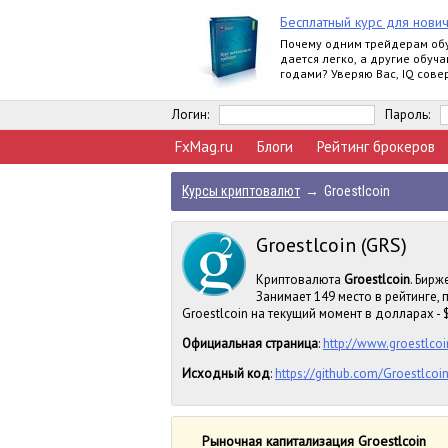
Бесплатный курс для нови
Почему одним трейдерам об
дается легко, а другие обуча
годами? Уверяю Вас, IQ сов
влияет на это.
Логин:
Пароль:
FxMag.ru
Блоги
Рейтинг брокеров
Курсы криптовалют
→
Groestlcoin
Groestlcoin (GRS)
Криптовалюта
Groestlcoin
. Бирж
Занимает 149 место в рейтинге,
Groestlcoin на текущий момент в долларах - $
Официальная страница
:
http://www.groestlcoi
Исходный код
:
https://github.com/Groestlcoi
Рыночная капитализация Groestlcoin