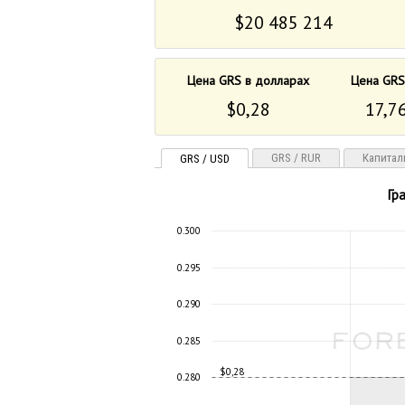
$20 485 214
Цена GRS в долларах
Цена GRS
$0,28
17,76
GRS / RUR
Капитал
GRS / USD
Гр
0.300
0.295
0.290
0.285
$0,28
0.280