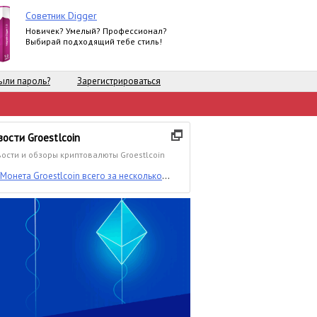
Советник Digger
Новичек? Умелый? Профессионал?
Выбирай подходящий тебе стиль!
ыли пароль?
Зарегистрироваться
вости Groestlcoin
ости и обзоры криптовалюты Groestlcoin
Монета Groestlcoin всего за несколько
часов взлетела на 206%