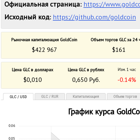
Официальная страница
:
https://www.goldco
Исходный код
:
https://github.com/goldcoin
Рыночная капитализация GoldCoin
Объем торгов GLC за 24 
$422 967
$161
Цена GLC в долларах
Цена GLC в рублях
Изм. 1 час
$0,010
0,650 Руб.
-0.14%
GLC / RUR
Капитализация
Объем торгов
GLC / USD
График курса GoldCo
0.06
0.05