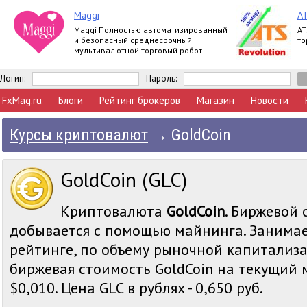
Maggi
AT
Maggi Полностью автоматизированный
AT
и безопасный среднесрочный
то
мультивалютной торговый робот.
Логин:
Пароль:
FxMag.ru
Блоги
Рейтинг брокеров
Магазин
Новости
Курсы криптовалют
→
GoldCoin
GoldCoin (GLC)
Криптовалюта
GoldCoin
. Биржевой 
добывается с помощью майнинга. Занимае
рейтинге, по объему рыночной капитализа
биржевая стоимость GoldCoin на текущий 
$0,010. Цена GLC в рублях - 0,650 руб.