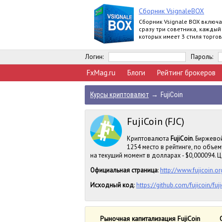
Сборник VsignaleBOX
Сборник Vsignale BOX включа
сразу три советника, каждый
которых имеет 3 стиля торгов
Логин:
Пароль:
FxMag.ru
Блоги
Рейтинг брокеров
Курсы криптовалют
→
FujiCoin
FujiCoin (FJC)
Криптовалюта
FujiCoin
. Биржево
1254 место в рейтинге, по объе
на текущий момент в долларах - $0,000094. Це
Официальная страница
:
http://www.fujicoin.or
Исходный код
:
https://github.com/fujicoin/fuj
Рыночная капитализация FujiCoin