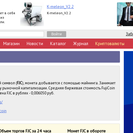
K-meleon_V2.2
ет в себя
K-meleon_V2.2
 из
ли.
Заб
Магазин
Новости
Каталог
Журнал
Криптовалюты
й символ (
FJC
), монета добывается с помощью майнинга. Занимает
му рыночной капитализации. Средняя биржевая стоимость FujiCoin
на FJC в рублях - 0,006050 руб.
g/
icoin
Объем торгов FJC за 24 часа
Монет FJC в обороте