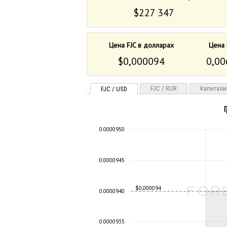
$227 347
Цена FJC в долларах
Цена 
$0,000094
0,00
FJC / RUR
Капитали
FJC / USD
0.0000950
0.0000945
$0,000094
0.0000940
0.0000935