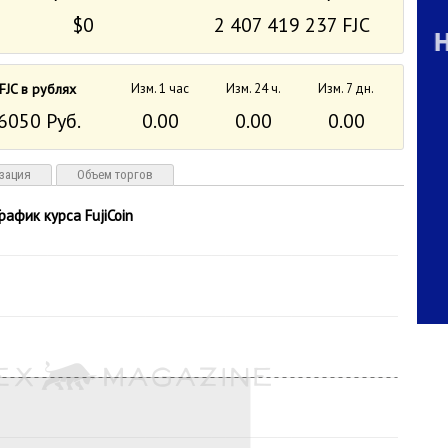
$0
2 407 419 237 FJC
FJC в рублях
Изм. 1 час
Изм. 24 ч.
Изм. 7 дн.
6050 Руб.
0.00
0.00
0.00
зация
Объем торгов
График курса FujiCoin