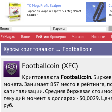
ТС MegaProfit Scalper
Со
Торговая Форекс Стратегия MegaProfit
Гр
Scalper
Bl
Логин:
Пароль:
FxMag.ru
Блоги
Рейтинг брокеров
Магазин
Новости
Курсы криптовалют
→
Footballcoin
Footballcoin (XFC)
Криптовалюта
Footballcoin
. Биржев
монета. Занимает 837 место в рейтинге, 
капитализации. Средняя биржевая стоимост
текущий момент в долларах - $0,0029. Цена
руб.