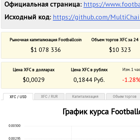
Официальная страница
:
https://www.footba
Исходный код
:
https://github.com/MultiCha
Рыночная капитализация Footballcoin
Объем торгов XFC за 24 
$1 078 336
$10 323
Цена XFC в долларах
Цена XFC в рублях
Изм. 1 ча
$0,0029
0,1844 Руб.
-1.28
XFC / RUR
Капитализация
Объем торгов
XFC / USD
График курса Football
0.00300
0.00295