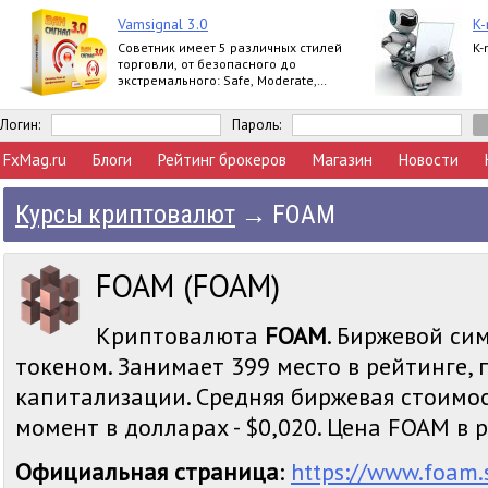
Vamsignal 3.0
K-
Советник имеет 5 различных стилей
K-
торговли, от безопасного до
экстремального: Safe, Moderate,
Normal, Agressive, Extreme.
Логин:
Пароль:
FxMag.ru
Блоги
Рейтинг брокеров
Магазин
Новости
Курсы криптовалют
→
FOAM
FOAM (FOAM)
Криптовалюта
FOAM
. Биржевой сим
токеном. Занимает 399 место в рейтинге,
капитализации. Средняя биржевая стоимо
момент в долларах - $0,020. Цена FOAM в ру
Официальная страница
:
https://www.foam.