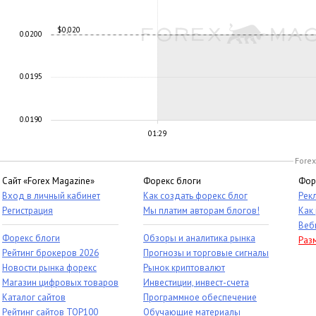
$0,020
0.0200
0.0195
0.0190
01:29
Forex
Сайт «Forex Magazine»
Форекс блоги
Фор
Вход в личный кабинет
Как создать форекс блог
Рек
Регистрация
Мы платим авторам блогов!
Как
Веб
Форекс блоги
Обзоры и аналитика рынка
Раз
Рейтинг брокеров 2026
Прогнозы и торговые сигналы
Новости рынка форекс
Рынок криптовалют
Магазин цифровых товаров
Инвестиции, инвест-счета
Каталог сайтов
Программное обеспечение
Рейтинг сайтов TOP100
Обучающие материалы