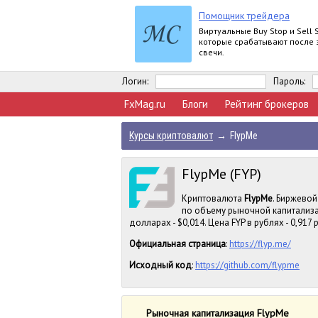
Помощник трейдера
Виртуальные Buy Stop и Sell S
которые срабатывают после 
свечи.
Логин:
Пароль:
FxMag.ru
Блоги
Рейтинг брокеров
Курсы криптовалют
→
FlypMe
FlypMe (FYP)
Криптовалюта
FlypMe
. Биржевой
по объему рыночной капитализа
долларах - $0,014. Цена FYP в рублях - 0,917 
Официальная страница
:
https://flyp.me/
Исходный код
:
https://github.com/flypme
Рыночная капитализация FlypMe