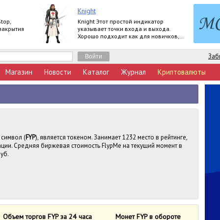
Knight
top,
Knight Этот простой индикатор
закрытия
указывает точки входа и выхода.
Хорошо подходит как для новичков,
так и для профессионалов. Продукт
работает на
Заб
Магазин
Новости
Каталог
Журнал
Криптовалюты
 символ (
FYP
), является токеном. Занимает 1232 место в рейтинге,
ции. Средняя биржевая стоимость FlypMe на текущий момент в
руб.
Объем торгов FYP за 24 часа
Монет FYP в обороте