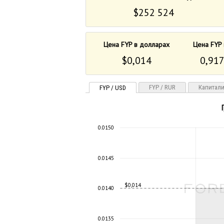
$252 524
Цена FYP в долларах
Цена FYP 
$0,014
0,917
FYP / RUR
Капитал
FYP / USD
0.0150
0.0145
$0,014
0.0140
0.0135