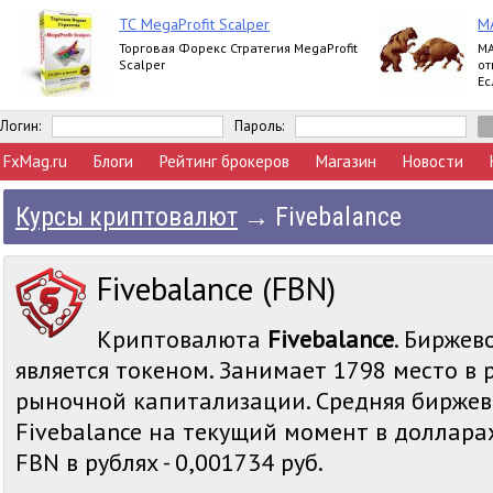
ТС MegaProfit Scalper
M
Торговая Форекс Стратегия MegaProfit
MA
Scalper
от
Ес
си
Логин:
Пароль:
FxMag.ru
Блоги
Рейтинг брокеров
Магазин
Новости
Курсы криптовалют
→
Fivebalance
Fivebalance (FBN)
Криптовалюта
Fivebalance
. Биржев
является токеном. Занимает 1798 место в 
рыночной капитализации. Средняя биржев
Fivebalance на текущий момент в долларах
FBN в рублях - 0,001734 руб.