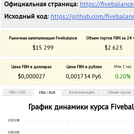
Официальная страница
:
https://fivebalanc
Исходный код
:
https://github.com/fivebalan
Рыночная капитализация Fivebalance
Объем торгов FBN за 24 
$15 299
$2 623
Цена FBN в долларах
Цена FBN в рублях
Изм. 1 час
$0,000027
0,001734 Руб.
0.20%
FBN / USD
Капитализация
Объем торгов
FBN / RUR
График динамики курса Fivebal
0.00190
0.00185