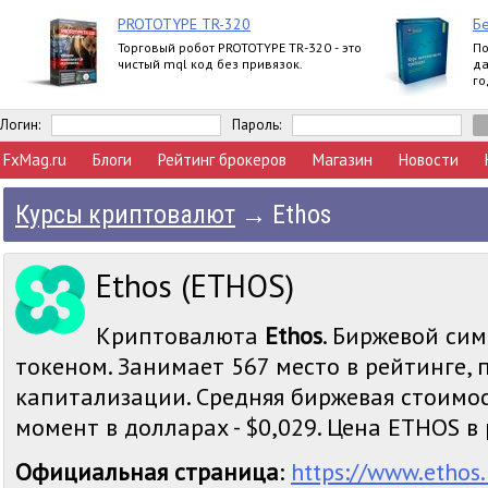
PROTOTYPE TR-320
Бе
Торговый робот PROTOTYPE TR-320 - это
По
чистый mql код без привязок.
да
го
вл
Логин:
Пароль:
FxMag.ru
Блоги
Рейтинг брокеров
Магазин
Новости
Курсы криптовалют
→
Ethos
Ethos (ETHOS)
Криптовалюта
Ethos
. Биржевой сим
токеном. Занимает 567 место в рейтинге,
капитализации. Средняя биржевая стоимос
момент в долларах - $0,029. Цена ETHOS в р
Официальная страница
:
https://www.ethos.