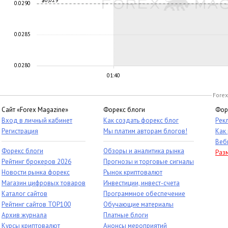
$0,029
0.0290
0.0285
0.0280
01:40
Forex
Сайт «Forex Magazine»
Форекс блоги
Фор
Вход в личный кабинет
Как создать форекс блог
Рек
Регистрация
Мы платим авторам блогов!
Как
Веб
Форекс блоги
Обзоры и аналитика рынка
Раз
Рейтинг брокеров 2026
Прогнозы и торговые сигналы
Новости рынка форекс
Рынок криптовалют
Магазин цифровых товаров
Инвестиции, инвест-счета
Каталог сайтов
Программное обеспечение
Рейтинг сайтов TOP100
Обучающие материалы
Архив журнала
Платные блоги
Курсы криптовалют
Анонсы мероприятий