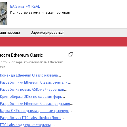
EA Swiss FX REAL
Полностью автоматическая торговля
ыли пароль?
Зарегистрироваться
вости Ethereum Classic
ости и обзоры криптовалюты Ethereum
ssic
Команда Ethereum Classic назвала
ориентировочную дату хардфорка Agharta
Разработчики Ethereum Classic отчитались
об успешной активации форка Atlantis
Разработка новых ASIC-майнеров для
эфириума и Ethereum Classic выходит на
Криптобиржа OKEx поддержит форк
финальную стадию
Atlantis в сети Ethereum Classic
Разработчики Ethereum Classic представят
обновление для улучшения сети проекта
Биржа OKEx запустила дневные фьючерсы
на Ethereum Classic и Bitcoin SV. На очереди
Разработчик ETC Labs Штефан Ложа
– биткоин и Ethereum
заявил, что проекту необходимо
ETC Labs поддержит стартапы,
рассмотреть возможность ребрендинга,