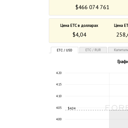
$466 074 761
Цена ETC в долларах
Цена ET
$4,04
258,
ETC / RUR
Капитал
ETC / USD
Графи
4.20
4.15
4.10
4.05
$4,04
4.00