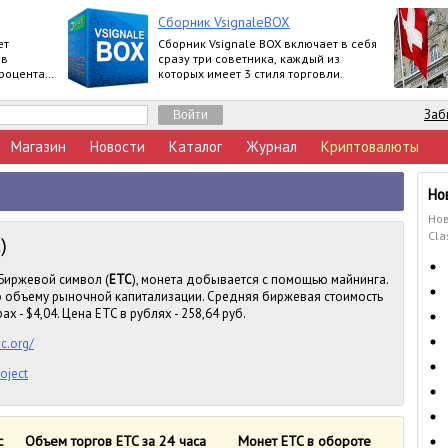
Сборник VsignaleBOX
ет
Сборник Vsignale BOX включает в себя
 в
сразу три советника, каждый из
процента
которых имеет 3 стиля торговли.
Заб
Магазин
Новости
Каталог
Журнал
Криптовалюты
Но
Нов
Cla
)
 Биржевой символ (
ETC
), монета добывается с помощью майнинга.
по объему рыночной капитализации. Средняя биржевая стоимость
х - $4,04. Цена ETC в рублях - 258,64 руб.
c.org/
oject
c
Объем торгов ETC за 24 часа
Монет ETC в обороте