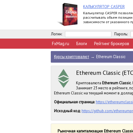
КАЛЬКУЛЯТОР CASPER
Калькулятор CASPER позволя
рассчитывать объем позиции
зависимости от указанного 
риска и уровня стоп-лосс.
Логин:
Пароль:
FxMag.ru
Блоги
Рейтинг брокеров
Курсы криптовалют
→
Ethereum Classic
Ethereum Classic (ETC
Криптовалюта
Ethereum Classic
.
Занимает 23 место в рейтинге, 
Ethereum Classic на текущий момент в доллара
Официальная страница
:
https://ethereumclassi
Исходный код
:
https://github.com/ethereumpr
Рыночная капитализация Ethereum Classi