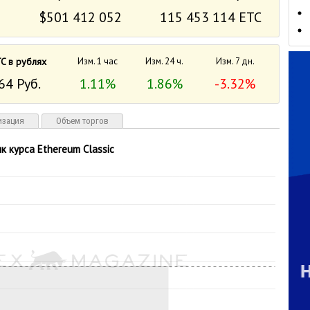
$501 412 052
115 453 114 ETC
C в рублях
Изм. 1 час
Изм. 24 ч.
Изм. 7 дн.
64 Руб.
1.11%
1.86%
-3.32%
изация
Объем торгов
к курса Ethereum Classic