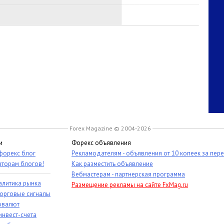
Forex Magazine © 2004-2026
и
Форекс объявления
 форекс блог
Рекламодателям - объявления от 10 копеек за пер
вторам блогов!
Как разместить объявление
Вебмастерам - партнерская программа
алитика рынка
Размещение рекламы на сайте FxMag.ru
торговые сигналы
овалют
инвест-счета