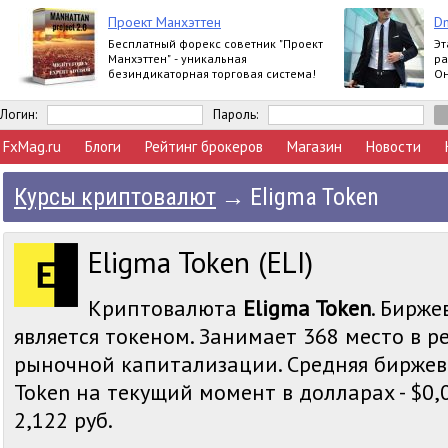
Проект Манхэттен
Dm
Бесплатный форекс советник "Проект
Эт
Манхэттен" - уникальная
ра
безиндикаторная торговая система!
Он
по
Логин:
Пароль:
FxMag.ru
Блоги
Рейтинг брокеров
Магазин
Новости
Курсы криптовалют
→
Eligma Token
Eligma Token (ELI)
Криптовалюта
Eligma Token
. Бирже
является токеном. Занимает 368 место в р
рыночной капитализации. Средняя биржев
Token на текущий момент в долларах - $0,03
2,122 руб.