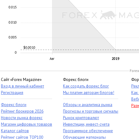
0.015
0.010
0.005
$0,0010
0
Авг
2019
Forex
Сайт «Forex Magazine»
Форекс блоги
Фор
Вход в личный кабинет
Как создать форекс блог
Рек
Регистрация
Мы платим авторам блогов!
Как
Веб
Форекс блоги
Обзоры и аналитика рынка
Раз
Рейтинг брокеров 2026
Прогнозы и торговые сигналы
Новости рынка форекс
Рынок криптовалют
Магазин цифровых товаров
Инвестиции, инвест-счета
Каталог сайтов
Программное обеспечение
Рейтинг сайтов TOP100
Обучающие материалы