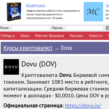
BladeProtect
Те
Эффективная работа стоп-ордерами в
Те
зонах перепроданности и
ру
перекупленности. Отзывы
чу
пользователей:
https://www.mql5.com/ru/market/product/8739#
Логин:
Пароль:
FxMag.ru
Блоги
Рейтинг брокеров
Магазин
Новости
Курсы криптовалют
→
Dovu
Dovu (DOV)
Криптовалюта
Dovu
. Биржевой сим
токеном. Занимает 1083 место в рейтинге
капитализации. Средняя биржевая стоимо
момент в долларах - $0,0010. Цена DOV в ру
Официальная страница
:
https://dovu.io/