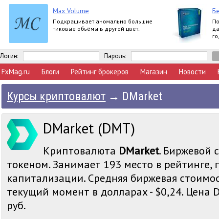
Max Volume
Бе
Подкрашивает аномально большие
По
тиковые объёмы в другой цвет.
да
го
вл
Логин:
Пароль:
FxMag.ru
Блоги
Рейтинг брокеров
Магазин
Новости
Курсы криптовалют
→
DMarket
DMarket (DMT)
Криптовалюта
DMarket
. Биржевой 
токеном. Занимает 193 место в рейтинге,
капитализации. Средняя биржевая стоимос
текущий момент в долларах - $0,24. Цена D
руб.