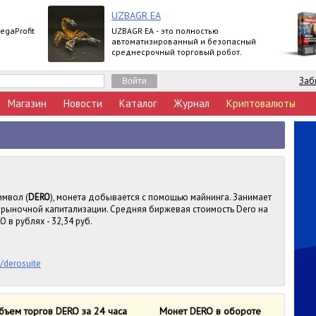
UZBAGR EA
egaProfit
UZBAGR EA - это полностью
автоматизированный и безопасный
среднесрочный торговый робот.
Заб
Магазин
Новости
Каталог
Журнал
Криптовалюты
имвол (
DERO
), монета добывается с помощью майнинга. Занимает
у рыночной капитализации. Средняя биржевая стоимость Dero на
 в рублях - 32,34 руб.
t/derosuite
бъем торгов DERO за 24 часа
Монет DERO в обороте