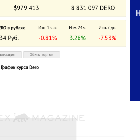
$979 413
8 831 097 DERO
ERO в рублях
Изм. 1 час
Изм. 24 ч.
Изм. 7 дн.
34 Руб.
-0.81%
3.28%
-7.53%
ализация
Объем торгов
График курса Dero