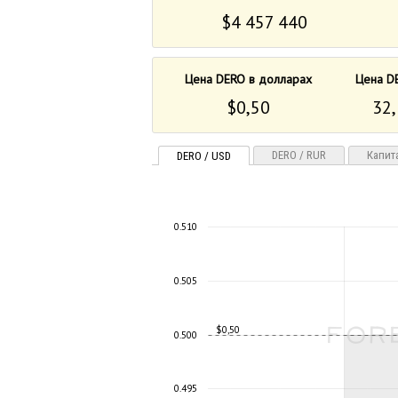
$4 457 440
Цена DERO в долларах
Цена D
$0,50
32,
DERO / RUR
Капит
DERO / USD
0.510
0.505
$0,50
0.500
0.495