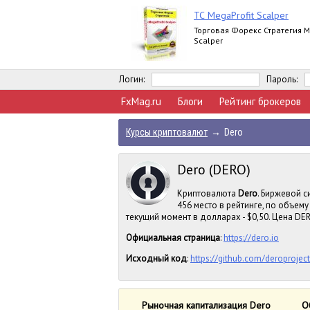
ТС MegaProfit Scalper
Торговая Форекс Стратегия M
Scalper
Логин:
Пароль:
FxMag.ru
Блоги
Рейтинг брокеров
Курсы криптовалют
→
Dero
Dero (DERO)
Криптовалюта
Dero
. Биржевой с
456 место в рейтинге, по объем
текущий момент в долларах - $0,50. Цена DERO
Официальная страница
:
https://dero.io
Исходный код
:
https://github.com/deroprojec
Рыночная капитализация Dero
О