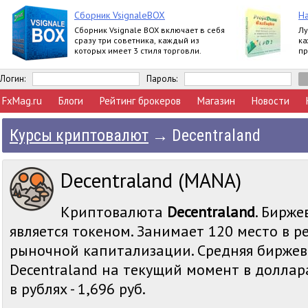
Сборник VsignaleBOX
На
Сборник Vsignale BOX включает в себя
Лу
сразу три советника, каждый из
ка
которых имеет 3 стиля торговли.
пр
ва
п
Логин:
Пароль:
FxMag.ru
Блоги
Рейтинг брокеров
Магазин
Новости
Курсы криптовалют
→
Decentraland
Decentraland (MANA)
Криптовалюта
Decentraland
. Бирже
является токеном. Занимает 120 место в р
рыночной капитализации. Средняя биржев
Decentraland на текущий момент в доллара
в рублях - 1,696 руб.