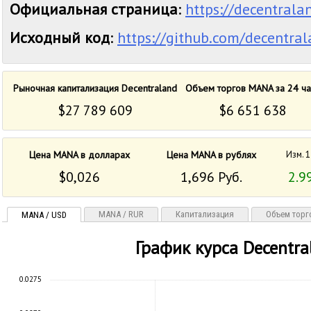
Официальная страница
:
https://decentrala
Исходный код
:
https://github.com/decentra
Рыночная капитализация Decentraland
Объем торгов MANA за 24 ча
$27 789 609
$6 651 638
Цена MANA в долларах
Цена MANA в рублях
Изм. 1
$0,026
1,696 Руб.
2.9
MANA / RUR
Капитализация
Объем торг
MANA / USD
График курса Decentra
0.0275