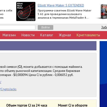
Elliott Wave Maker 5 EXTENDED
ет в себя
Программа-советник Elliott Wave Maker
 из
5.61 для проведения волнового
ли.
анализа в терминалах MetaTrader 4
выпускается в версиях Demo, Basic,
Extended
Заб
Магазин
Новости
Каталог
Журнал
Криптовалюты
евой символ (
CJ
), монета добывается с помощью майнинга.
е, по объему рыночной капитализации. Средняя биржевая
лларах - $0,000094. Цена CJ в рублях - 0,006052 руб.
/
/CryptoJacks
Объем торгов CJ за 24 часа
Монет CJ в обороте