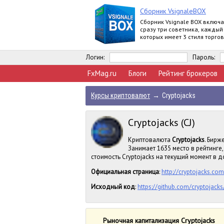
Сборник VsignaleBOX
Сборник Vsignale BOX включа
сразу три советника, каждый
которых имеет 3 стиля торгов
Логин:
Пароль:
FxMag.ru
Блоги
Рейтинг брокеров
Курсы криптовалют
→
Cryptojacks
Cryptojacks (CJ)
Криптовалюта
Cryptojacks
. Бирж
Занимает 1635 место в рейтинг
стоимость Cryptojacks на текущий момент в до
Официальная страница
:
http://cryptojacks.com
Исходный код
:
https://github.com/cryptojacks
Рыночная капитализация Cryptojacks