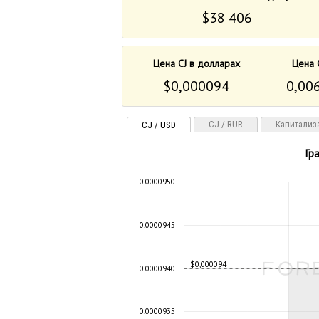
$38 406
Цена CJ в долларах
Цена 
$0,000094
0,00
CJ / RUR
Капитализ
CJ / USD
Гр
0.0000950
0.0000945
$0,000094
0.0000940
0.0000935