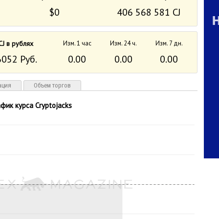
$0
406 568 581 CJ
CJ в рублях
Изм. 1 час
Изм. 24 ч.
Изм. 7 дн.
6052 Руб.
0.00
0.00
0.00
ация
Объем торгов
афик курса Cryptojacks