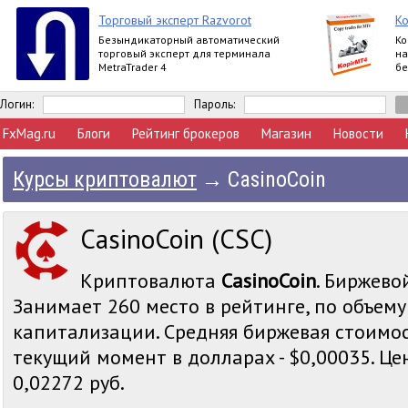
Торговый эксперт Razvorot
K
Безындикаторный автоматический
Ко
торговый эксперт для терминала
на
MetraTrader 4
бе
ве
Логин:
Пароль:
FxMag.ru
Блоги
Рейтинг брокеров
Магазин
Новости
Курсы криптовалют
→
CasinoCoin
CasinoCoin (CSC)
Криптовалюта
CasinoCoin
. Биржево
Занимает 260 место в рейтинге, по объем
капитализации. Средняя биржевая стоимос
текущий момент в долларах - $0,00035. Цен
0,02272 руб.