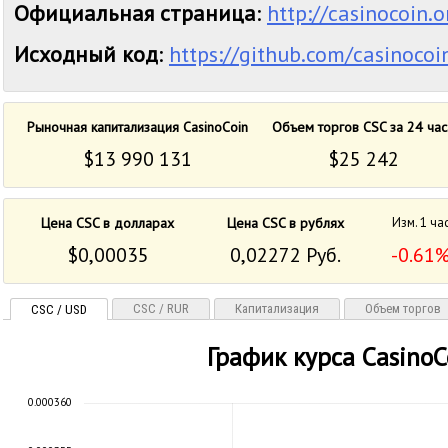
Официальная страница
:
http://casinocoin.o
Исходный код
:
https://github.com/casinocoi
Рыночная капитализация CasinoCoin
Объем торгов CSC за 24 час
$13 990 131
$25 242
Цена CSC в долларах
Цена CSC в рублях
Изм. 1 ча
$0,00035
0,02272 Руб.
-0.61
CSC / RUR
Капитализация
Объем торгов
CSC / USD
График курса CasinoC
0.000360