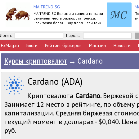
MA TREND SG
M
MA TREND SG Белыми и синими точками
По
отмечены места разворота тренда:
ти
Если точка белая - Buy trend. Если точка
синяя - Sell trend. Moving ave
Логин:
Пароль:
FxMag.ru
Блоги
Рейтинг брокеров
Магазин
Новости
Курсы криптовалют
→
Cardano
Cardano (ADA)
Криптовалюта
Cardano
. Биржевой 
Занимает 12 место в рейтинге, по объему
капитализации. Средняя биржевая стоимос
текущий момент в долларах - $0,040. Цена 
руб.