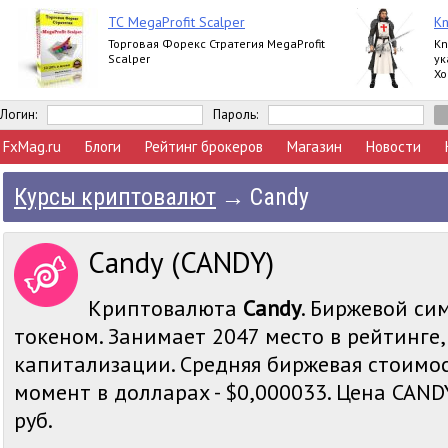
ТС MegaProfit Scalper
Kn
Торговая Форекс Стратегия MegaProfit
Kn
Scalper
ук
Хо
та
ра
Логин:
Пароль:
FxMag.ru
Блоги
Рейтинг брокеров
Магазин
Новости
Курсы криптовалют
→
Candy
Candy (CANDY)
Криптовалюта
Candy
. Биржевой сим
токеном. Занимает 2047 место в рейтинге
капитализации. Средняя биржевая стоимос
момент в долларах - $0,000033. Цена CANDY
руб.