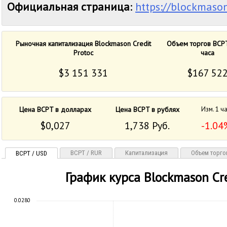
Официальная страница
:
https://blockmason
Рыночная капитализация Blockmason Credit
Объем торгов BCPT
Protoc
часа
$3 151 331
$167 52
Цена BCPT в долларах
Цена BCPT в рублях
Изм. 1 ч
$0,027
1,738 Руб.
-1.04
BCPT / RUR
Капитализация
Объем торго
BCPT / USD
График курса Blockmason Cre
0.0280