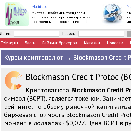
Multitool
Ne
Multitool необходим трейдерам,
эт
использующим торговые стратегии
эк
построенные на корреляционной
ин
зависимости валютных пар.
мн
мн
Логин:
Пароль:
FxMag.ru
Блоги
Рейтинг брокеров
Магазин
Новости
Курсы криптовалют
→
Blockmason Credit P
Blockmason Credit Protoc (B
Криптовалюта
Blockmason Credit P
символ (
BCPT
), является токеном. Занимае
рейтинге, по объему рыночной капитализа
биржевая стоимость Blockmason Credit Pro
момент в долларах - $0,027. Цена BCPT в руб