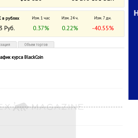
 в рублях
Изм. 1 час
Изм. 24 ч.
Изм. 7 дн.
3 Руб.
0.37%
0.22%
-40.55%
изация
Объем торгов
рафик курса BlackCoin