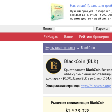
Настоящий Грааль для тре
Лучший продукт на форексе!
каждый день от 1% - 50%. О
преимущество нашей системы
важно, куда пойдет рынок, м
прибыли
Логин:
Пароль:
FxMag.ru
Блоги
Рейтинг брокеров
Курсы криптовалют
→
BlackCoin
BlackCoin (BLK)
Криптовалюта
BlackCoin
. Бирже
объему рыночной капитализации
долларах - $0,041. Цена BLK в рублях - 2,643 
Официальная страница
:
https://blackcoin.org/
Рыночная капитализация BlackCoin
$2 528 028