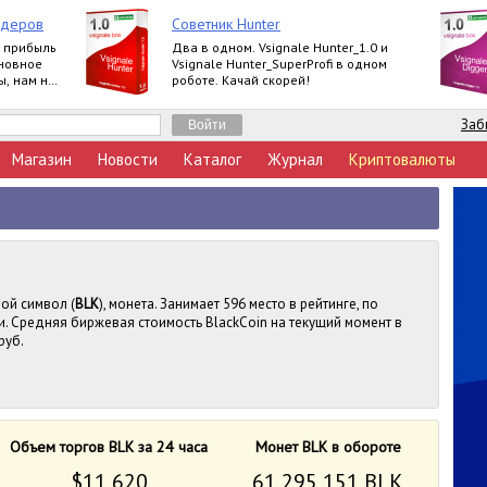
йдеров
Советник Hunter
, прибыль
Два в одном. Vsignale Hunter_1.0 и
сновное
Vsignale Hunter_SuperProfi в одном
, нам не
роботе. Качай скорей!
ы всегда в
Заб
Магазин
Новости
Каталог
Журнал
Криптовалюты
вой символ (
BLK
), монета. Занимает 596 место в рейтинге, по
. Средняя биржевая стоимость BlackCoin на текущий момент в
руб.
Объем торгов BLK за 24 часа
Монет BLK в обороте
$11 620
61 295 151 BLK