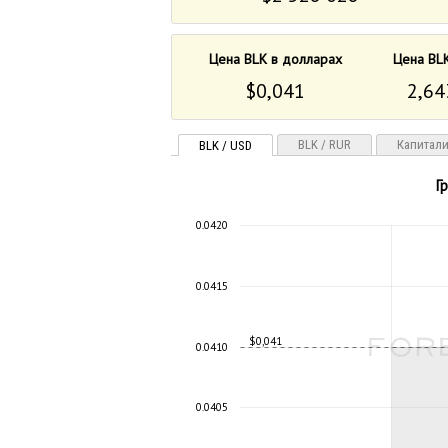
Цена BLK в долларах
Цена BLK
$0,041
2,64
BLK / RUR
Капитал
BLK / USD
Г
0.0420
0.0415
$0,041
0.0410
0.0405