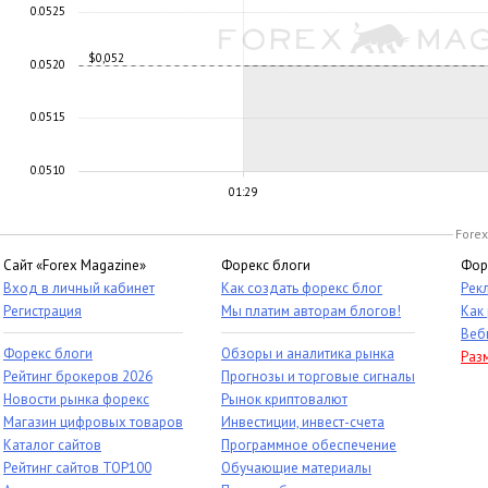
0.0525
$0,052
0.0520
0.0515
0.0510
01:29
Forex
Сайт «Forex Magazine»
Форекс блоги
Фор
Вход в личный кабинет
Как создать форекс блог
Рек
Регистрация
Мы платим авторам блогов!
Как
Веб
Форекс блоги
Обзоры и аналитика рынка
Раз
Рейтинг брокеров 2026
Прогнозы и торговые сигналы
Новости рынка форекс
Рынок криптовалют
Магазин цифровых товаров
Инвестиции, инвест-счета
Каталог сайтов
Программное обеспечение
Рейтинг сайтов TOP100
Обучающие материалы