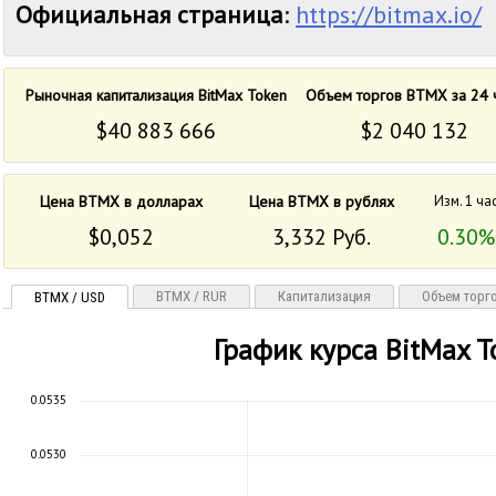
Официальная страница
:
https://bitmax.io/
Рыночная капитализация BitMax Token
Объем торгов BTMX за 24 
$40 883 666
$2 040 132
Цена BTMX в долларах
Цена BTMX в рублях
Изм. 1 ча
$0,052
3,332 Руб.
0.30%
BTMX / RUR
Капитализация
Объем торг
BTMX / USD
График курса BitMax T
0.0535
0.0530