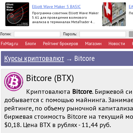
Elliott Wave Maker 5 BASIC
EA
Программа-советник Elliott Wave Maker
По
5.61 для проведения волнового
анализа в терминалах MetaTrader 4
выпускается в версиях Demo, Basic,
Extended
Логин:
Пароль:
FxMag.ru
Блоги
Рейтинг брокеров
Магазин
Новости
Курсы криптовалют
→
Bitcore
Bitcore (BTX)
Криптовалюта
Bitcore
. Биржевой си
добывается с помощью майнинга. Занимае
рейтинге, по объему рыночной капитализа
биржевая стоимость Bitcore на текущий мо
$0,18. Цена BTX в рублях - 11,44 руб.