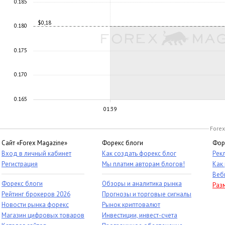
0.185
$0,18
0.180
0.175
0.170
0.165
01:39
Forex
Сайт «Forex Magazine»
Форекс блоги
Фор
Вход в личный кабинет
Как создать форекс блог
Рек
Регистрация
Мы платим авторам блогов!
Как
Веб
Форекс блоги
Обзоры и аналитика рынка
Раз
Рейтинг брокеров 2026
Прогнозы и торговые сигналы
Новости рынка форекс
Рынок криптовалют
Магазин цифровых товаров
Инвестиции, инвест-счета