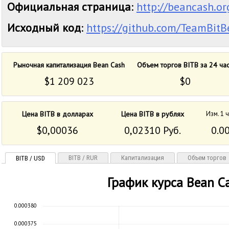
Официальная страница
:
http://beancash.or
Исходный код
:
https://github.com/TeamBitB
Рыночная капитализация Bean Cash
Объем торгов BITB за 24 ча
$1 209 023
$0
Цена BITB в долларах
Цена BITB в рублях
Изм. 1 
$0,00036
0,02310 Руб.
0.0
BITB / RUR
Капитализация
Объем торгов
BITB / USD
График курса Bean C
0.000380
0.000375