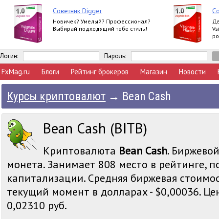
Советник Digger
Со
Новичек? Умелый? Профессионал?
Дв
Выбирай подходящий тебе стиль!
Vs
ро
Логин:
Пароль:
FxMag.ru
Блоги
Рейтинг брокеров
Магазин
Новости
Курсы криптовалют
→
Bean Cash
Bean Cash (BITB)
Криптовалюта
Bean Cash
. Биржевой
монета. Занимает 808 место в рейтинге, 
капитализации. Средняя биржевая стоимос
текущий момент в долларах - $0,00036. Цен
0,02310 руб.