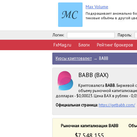
Max Volume
Подкрашивает аномально б
тиковые объёмы в другой цве
Логин:
Пароль:
FxMag.ru
Блоги
Рейтинг брокеров
Курсы криптовалют
→
BABB
BABB (BAX)
Криптовалюта
BABB
. Биржевой 
объему рыночной капитализации
долларах - $0,00023. Цена BAX в рублях - 0,0
Официальная страница
:
https://getbabb.com/
Рыночная капитализация BABB
Объе
$7 548 155