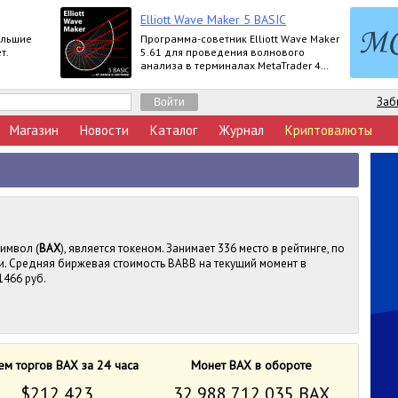
Elliott Wave Maker 5 BASIC
ольшие
Программа-советник Elliott Wave Maker
т.
5.61 для проведения волнового
анализа в терминалах MetaTrader 4
выпускается в версиях Demo, Basic,
Extended
Заб
Магазин
Новости
Каталог
Журнал
Криптовалюты
символ (
BAX
), является токеном. Занимает 336 место в рейтинге, по
. Средняя биржевая стоимость BABB на текущий момент в
1466 руб.
м торгов BAX за 24 часа
Монет BAX в обороте
$212 423
32 988 712 035 BAX