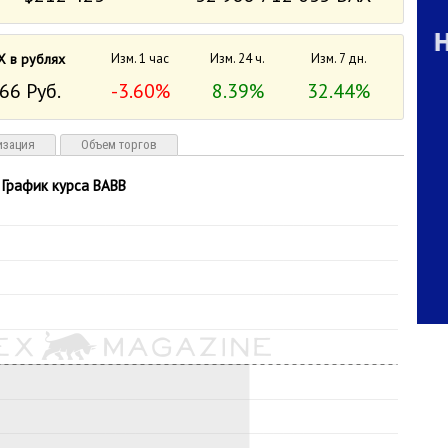
X в рублях
Изм. 1 час
Изм. 24 ч.
Изм. 7 дн.
66 Руб.
-3.60%
8.39%
32.44%
изация
Объем торгов
График курса BABB