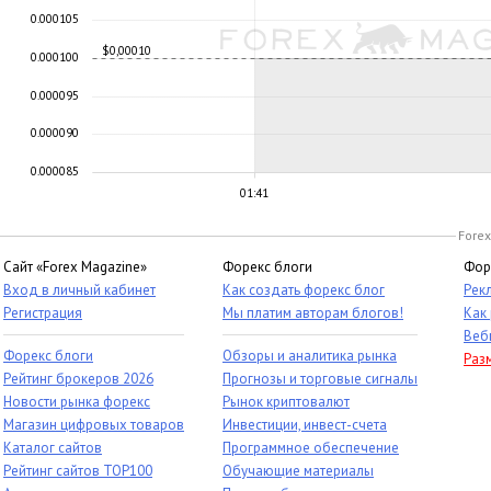
0.000105
$0,00010
0.000100
0.000095
0.000090
0.000085
01:41
Forex
Сайт «Forex Magazine»
Форекс блоги
Фор
Вход в личный кабинет
Как создать форекс блог
Рек
Регистрация
Мы платим авторам блогов!
Как
Веб
Форекс блоги
Обзоры и аналитика рынка
Раз
Рейтинг брокеров 2026
Прогнозы и торговые сигналы
Новости рынка форекс
Рынок криптовалют
Магазин цифровых товаров
Инвестиции, инвест-счета
Каталог сайтов
Программное обеспечение
Рейтинг сайтов TOP100
Обучающие материалы