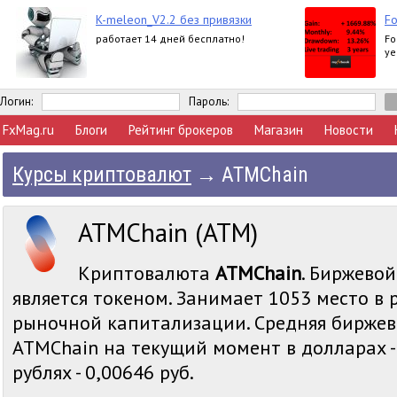
K-meleon_V2.2 без привязки
Fo
работает 14 дней бесплатно!
Fo
ye
Логин:
Пароль:
FxMag.ru
Блоги
Рейтинг брокеров
Магазин
Новости
Курсы криптовалют
→
ATMChain
ATMChain (ATM)
Криптовалюта
ATMChain
. Биржевой
является токеном. Занимает 1053 место в 
рыночной капитализации. Средняя биржев
ATMChain на текущий момент в долларах -
рублях - 0,00646 руб.