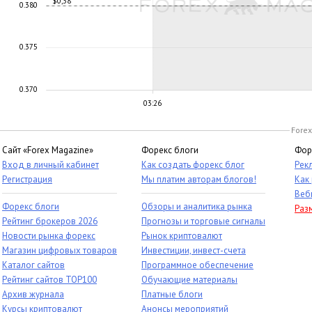
$0,38
0.380
0.375
0.370
03:26
Forex
Сайт «Forex Magazine»
Форекс блоги
Фор
Вход в личный кабинет
Как создать форекс блог
Рек
Регистрация
Мы платим авторам блогов!
Как
Веб
Форекс блоги
Обзоры и аналитика рынка
Раз
Рейтинг брокеров 2026
Прогнозы и торговые сигналы
Новости рынка форекс
Рынок криптовалют
Магазин цифровых товаров
Инвестиции, инвест-счета
Каталог сайтов
Программное обеспечение
Рейтинг сайтов TOP100
Обучающие материалы
Архив журнала
Платные блоги
Курсы криптовалют
Анонсы мероприятий