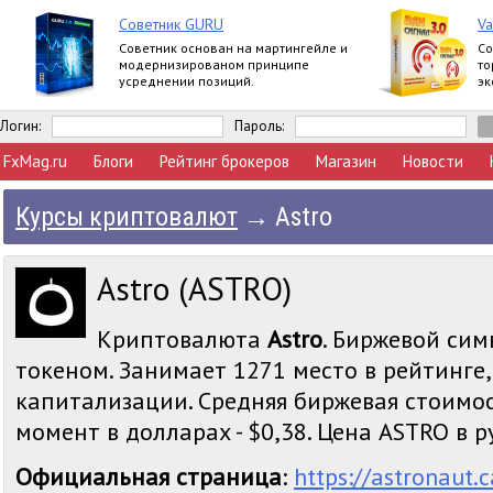
Советник GURU
Va
Советник основан на мартингейле и
Со
модернизированом принципе
то
усреднении позиций.
эк
No
Логин:
Пароль:
FxMag.ru
Блоги
Рейтинг брокеров
Магазин
Новости
Курсы криптовалют
→
Astro
Astro (ASTRO)
Криптовалюта
Astro
. Биржевой сим
токеном. Занимает 1271 место в рейтинге
капитализации. Средняя биржевая стоимос
момент в долларах - $0,38. Цена ASTRO в ру
Официальная страница
:
https://astronaut.c