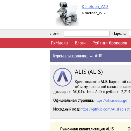
K-meleon_V2.2
K-meleon_V2.2
Логин:
Пароль:
FxMag.ru
Блоги
Рейтинг брокеров
Курсы криптовалют
→
ALIS
ALIS (ALIS)
Криптовалюта
ALIS
. Биржевой си
объему рыночной капитализации
долларах - $0,035. Цена ALIS в рублях - 2,214
Официальная страница
:
https://alismedia.jp/
Исходный код
:
https://github.com/AlisProject
Рыночная капитализация ALIS
О