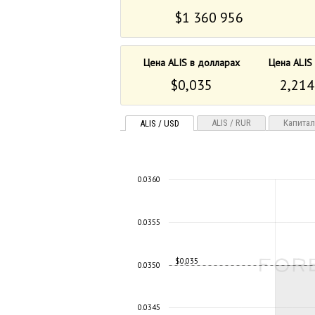
$1 360 956
Цена ALIS в долларах
Цена ALIS
$0,035
2,214
ALIS / RUR
Капита
ALIS / USD
0.0360
0.0355
$0,035
0.0350
0.0345