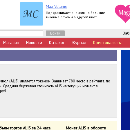
Max Volume
Подкрашивает аномально большие
тиковые объёмы в другой цвет.
Заб
Магазин
Новости
Каталог
Журнал
Криптовалюты
мвол (
ALIS
), является токеном. Занимает 780 место в рейтинге, по
. Средняя биржевая стоимость ALIS на текущий момент в
 руб.
бъем торгов ALIS за 24 часа
Монет ALIS в обороте