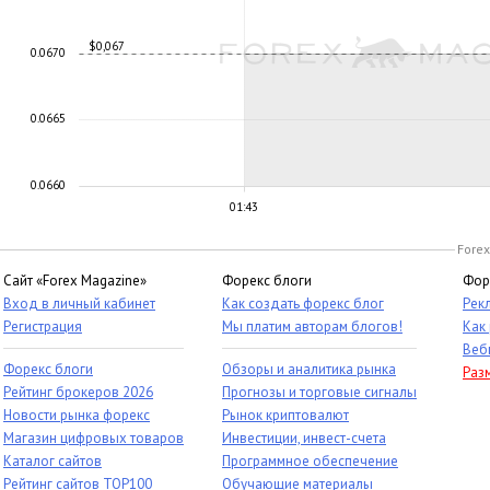
$0,067
0.0670
0.0665
0.0660
01:43
Forex
Сайт «Forex Magazine»
Форекс блоги
Фор
Вход в личный кабинет
Как создать форекс блог
Рек
Регистрация
Мы платим авторам блогов!
Как
Веб
Форекс блоги
Обзоры и аналитика рынка
Раз
Рейтинг брокеров 2026
Прогнозы и торговые сигналы
Новости рынка форекс
Рынок криптовалют
Магазин цифровых товаров
Инвестиции, инвест-счета
Каталог сайтов
Программное обеспечение
Рейтинг сайтов TOP100
Обучающие материалы