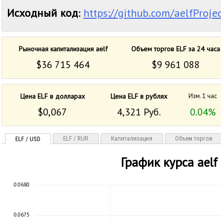
Исходный код
:
https://github.com/aelfProje
Рыночная капитализация aelf
Объем торгов ELF за 24 часа
$36 715 464
$9 961 088
Цена ELF в долларах
Цена ELF в рублях
Изм. 1 час
$0,067
4,321 Руб.
0.04%
ELF / RUR
Капитализация
Объем торгов
ELF / USD
График курса aelf
0.0680
0.0675