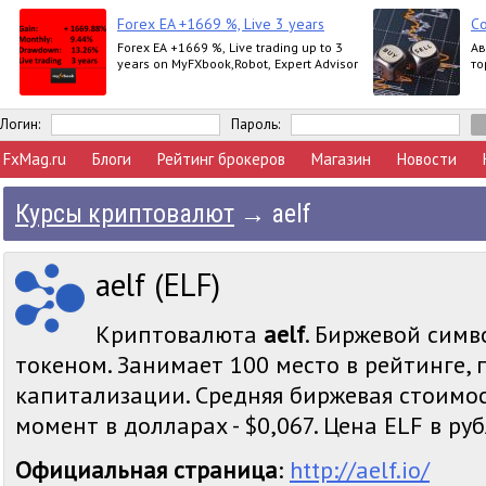
Forex EA +1669 %, Live 3 years
С
Forex EA +1669 %, Live trading up to 3
Ав
years on MyFXbook,Robot, Expert Advisor
то
Логин:
Пароль:
FxMag.ru
Блоги
Рейтинг брокеров
Магазин
Новости
Курсы криптовалют
→
aelf
aelf (ELF)
Криптовалюта
aelf
. Биржевой симво
токеном. Занимает 100 место в рейтинге,
капитализации. Средняя биржевая стоимос
момент в долларах - $0,067. Цена ELF в рубл
Официальная страница
:
http://aelf.io/