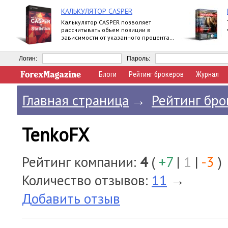
КАЛЬКУЛЯТОР CASPER
Калькулятор CASPER позволяет
рассчитывать объем позиции в
зависимости от указанного процента
риска и уровня стоп-лосс.
Логин:
Пароль:
Блоги
Рейтинг брокеров
Журнал
Главная страница
→
Рейтинг бро
TenkoFX
Рейтинг компании:
4
(
+7
|
1
|
-3
)
Количество отзывов:
11
→
Добавить отзыв