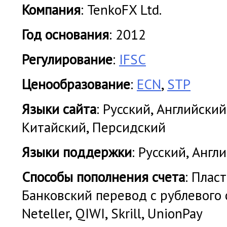
Компания
: TenkoFX Ltd.
Год основания
: 2012
Регулирование
:
IFSC
Ценообразование
:
ECN
,
STP
Языки сайта
: Русский, Английски
Китайский, Персидский
Языки поддержки
: Русский, Англ
Cпособы пополнения счета
: Плас
Банковский перевод с рублевого сч
Neteller, QIWI, Skrill, UnionPay