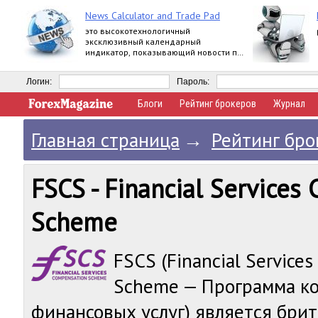
News Calculator and Trade Pad
это высокотехнологичный
эксклюзивный календарный
индикатор, показывающий новости по
многим валютам, и универсальная
многопрофильная торговая панель.
Логин:
Пароль:
Блоги
Рейтинг брокеров
Журнал
Главная страница
→
Рейтинг бро
FSCS - Financial Services
Scheme
FSCS (Financial Service
Scheme — Программа ко
финансовых услуг) является бри