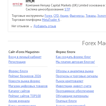
HYCM
Компания Henyep Capital Markets (UK) Limited основана в 
Система ценообразования:
STP
.
Торговые инструменты:
Forex
,
CFD
,
Акции
,
Фьючерсы
,
Товары
,
Золот
Торговая платформа:
MetaTrader 4
,
.
Нет отзывов →
Добавить отзыв
Forex Ma
Сайт «Forex Magazine»
Форекс блоги
Вход в личный кабинет
Как создать форекс блог
Регистрация
Мы платим авторам блогов!
Форекс блоги
Обзоры и аналитика рынка
Рейтинг брокеров 2026
Прогнозы и торговые сигналы
Новости рынка форекс
Рынок криптовалют
Магазин цифровых товаров
Инвестиции, инвест-счета
Каталог сайтов
Программное обеспечение
Рейтинг сайтов TOP100
Обучающие материалы
Архив журнала
Платные блоги
Курсы криптовалют
Анонсы мероприятий