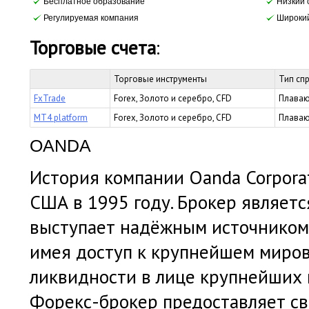
Бесплатное образование
Низкий 
Регулируемая компания
Широкий
Торговые счета
:
Торговые инструменты
Тип сп
FxTrade
Forex, Золото и серебро, CFD
Плаваю
MT4 platform
Forex, Золото и серебро, CFD
Плаваю
OANDA
История компании Oanda Corporat
США в 1995 году. Брокер являет
выступает надёжным источником
имея доступ к крупнейшем миро
ликвидности в лице крупнейших 
Форекс-брокер предоставляет с