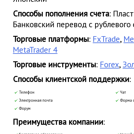
Cпособы пополнения счета
: Плас
Банковский перевод с рублевого с
Торговые платформы
:
FxTrade
,
Me
MetaTrader 4
Торговые инструменты
:
Forex
,
Зо
Cпособы клиентской поддержки
:
Телефон
Чат
Электронная почта
Форма о
Форум
Преимущества компании
: