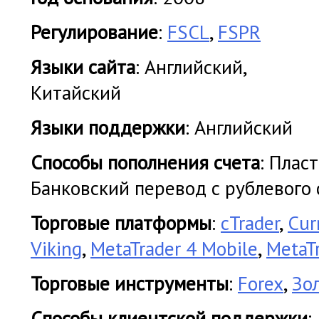
Регулирование
:
FSCL
,
FSPR
Языки сайта
: Английский,
Китайский
Языки поддержки
: Английский
Cпособы пополнения счета
: Плас
Банковский перевод с рублевого 
Торговые платформы
:
cTrader
,
Cur
Viking
,
MetaTrader 4 Mobile
,
MetaT
Торговые инструменты
:
Forex
,
Зо
Cпособы клиентской поддержки
: