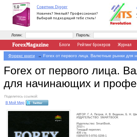
Советник Digger
Новичек? Умелый? Профессионал?
Выбирай подходящий тебе стиль!
Логин:
Пароль:
Блоги
Рейтинг брокеров
Журнал
Форекс книги
Forex от первого лица. Валютные рынки для
→
Forex от первого лица. 
для начинающих и профе
Поделитесь ссылкой:
В Мой Мир
АВТОР: Г. А. Петров, А. В. Ведихин, Б. Н. Ш
ИЗДАТЕЛЬСТВО: SMARTBOOK
Издательство: SmartBook,
2010 г.
Твердый переплет,
408 стр.
ISBN978-5-9791-0206-1