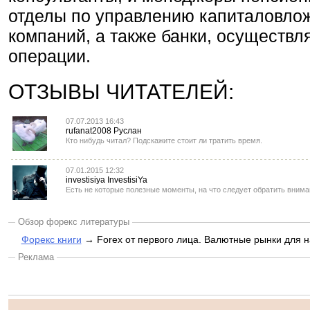
отделы по управлению капиталовло
компаний, а также банки, осуществ
операции.
ОТЗЫВЫ ЧИТАТЕЛЕЙ:
07.07.2013 16:43
rufanat2008 Руслан
Кто нибудь читал? Подскажите стоит ли тратить время.
07.01.2015 12:32
investisiya InvestisiYa
Есть не которые полезные моменты, на что следует обратить вниман
Обзор форекс литературы
Форекс книги
→ Forex от первого лица. Валютные рынки для
Реклама