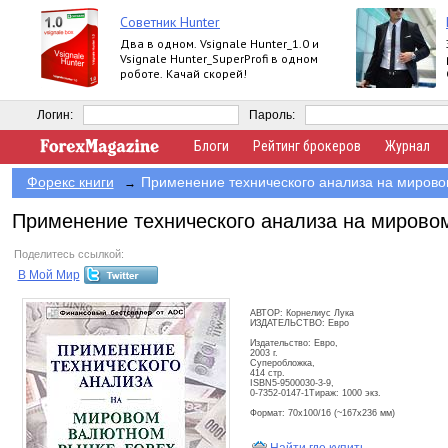
Советник Hunter
Два в одном. Vsignale Hunter_1.0 и
Vsignale Hunter_SuperProfi в одном
роботе. Качай скорей!
Логин:
Пароль:
Блоги
Рейтинг брокеров
Журнал
Форекс книги
Применение технического анализа на мирово
→
Применение технического анализа на мирово
Поделитесь ссылкой:
В Мой Мир
АВТОР: Корнелиус Лука
ИЗДАТЕЛЬСТВО: Евро
Издательство: Евро,
2003 г.
Суперобложка,
414 стр.
ISBN5-9500030-3-9,
0-7352-0147-1Тираж: 1000 экз.
Формат: 70x100/16 (~167x236 мм)