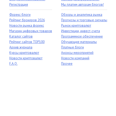
Регистрация
Мы платим авторам блогов!
Форекс блоги
Обзоры и аналитика рынка
Рейтинг брокеров 2026
Прогнозы и торговые сигналы
Новости рынка форекс
Рынок криптовалют
Магазин цифровых товаров
Инвестиции, инвест-счета
Каталог сайтов
Программное обеспечение
Рейтинг сайтов TOP100
Обучающие материалы
Архив журнала
Платные блоги
Курсы криптовалют
Анонсы мероприятий
Новости криптовалют
Новости компаний
F.A.Q.
Прочее