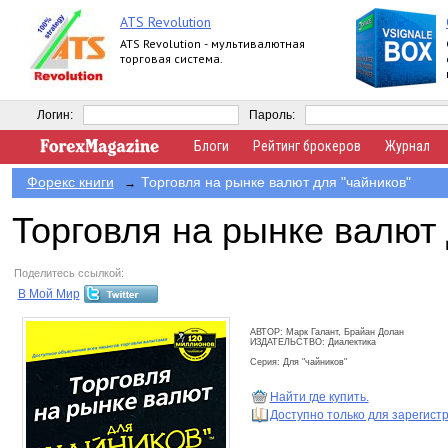
ATS Revolution
ATS Revolution - мультивалютная
торговая система.
Логин:
Пароль:
Блоги
Рейтинг брокеров
Журнал
Форекс книги
Торговля на рынке валют для "чайников"
→
Торговля на рынке валют 
Поделитесь ссылкой:
В Мой Мир
АВТОР: Марк Галант, Брайан Долан
ИЗДАТЕЛЬСТВО: Диалектика
Серия: Для "чайников"
Найти где купить.
Доступно только для зарегис