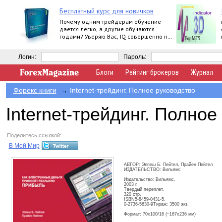
Бесплатный курс для новичков
Почему одним трейдерам обучение
дается легко, а другие обучаются
годами? Уверяю Вас, IQ совершенно не
влияет на это.
Логин:
Пароль:
Блоги
Рейтинг брокеров
Журнал
Форекс книги
Internet-трейдинг. Полное руководство
→
Internet-трейдинг. Полное
Поделитесь ссылкой:
В Мой Мир
АВТОР: Элпеш Б. Пейтел, Прайен Пейтел
ИЗДАТЕЛЬСТВО: Вильямс
Издательство: Вильямс,
2003 г.
Твердый переплет,
320 стр.
ISBN5-8459-0431-5,
0-2736-5630-9Тираж: 3500 экз.
Формат: 70x100/16 (~167x236 мм)