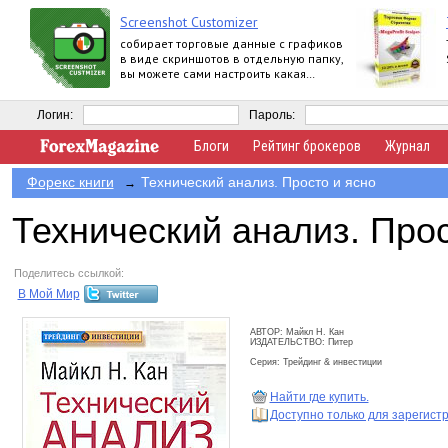
Screenshot Customizer
собирает торговые данные с графиков
в виде скриншотов в отдельную папку,
вы можете сами настроить какая
информация о счете будет
отображаться
Логин:
Пароль:
Блоги
Рейтинг брокеров
Журнал
Форекс книги
Технический анализ. Просто и ясно
→
Технический анализ. Прос
Поделитесь ссылкой:
В Мой Мир
АВТОР: Майкл Н. Кан
ИЗДАТЕЛЬСТВО: Питер
Серия: Трейдинг & инвестиции
Найти где купить.
Доступно только для зарегис