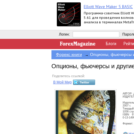
Elliott Wave Maker 5 BASIC
Программа-советник Elliott 
5.61 для проведения волнов
анализа в терминалах MetaTr
выпускается в версиях Demo, 
Extended
Логин:
Парол
Блоги
Рейти
Форекс книги
Опционы, фьючерсы и
→
Опционы, фьючерсы и други
Поделитесь ссылкой:
В Мой Мир
АВТОР: 
ИЗДАТЕЛ
Издатель
2007 г.
Твердый 
1056 стр
ISBN 97
0-13-149
Формат: 