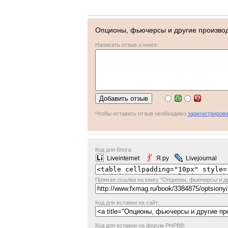
Опционы, фьючерсы и другие произво
Написать отзыв о книге:
Чтобы оставить отзыв необходимо
зарегистрирова
Код для блога:
Liveinternet
Я.ру
Livejournal
Прямая ссылка
на книгу "Опционы, фьючерсы и д
Код для вставки на сайт:
Код для вставки на форум PHPBB: