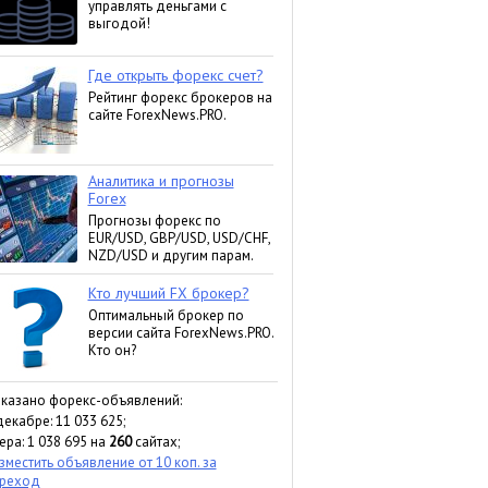
казано форекс-объявлений:
декабре: 11 033 625;
ера: 1 038 695 на
260
сайтах;
зместить объявление от 10 коп. за
реход