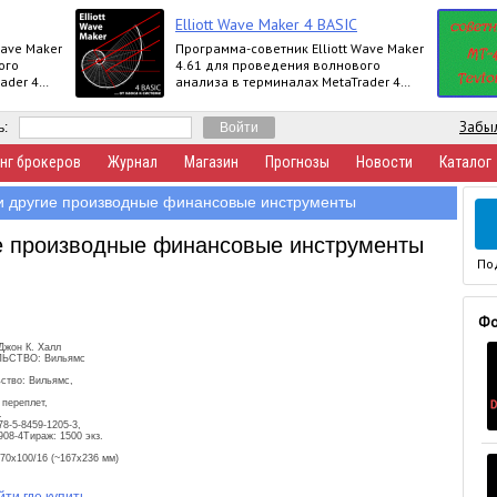
Elliott Wave Maker 4 BASIC
Wave Maker
Программа-советник Elliott Wave Maker
ого
4.61 для проведения волнового
ader 4
анализа в терминалах MetaTrader 4
Basic,
выпускается в версиях Demo, Basic,
Extended
Забыл
ь:
нг брокеров
Журнал
Магазин
Прогнозы
Новости
Каталог
 другие производные финансовые инструменты
е производные финансовые инструменты
По
Фо
Джон К. Халл
ЬСТВО: Вильямс
ство: Вильямс,
переплет,
.
8-5-8459-1205-3,
908-4Тираж: 1500 экз.
70x100/16 (~167x236 мм)