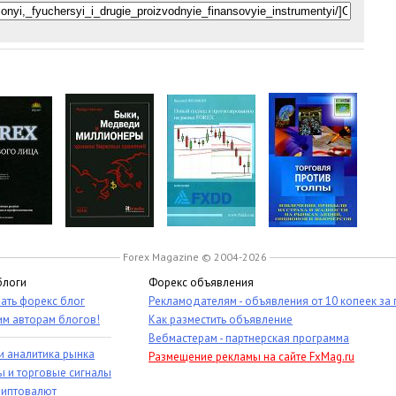
Forex Magazine © 2004-2026
блоги
Форекс объявления
ать форекс блог
Рекламодателям - объявления от 10 копеек за
им авторам блогов!
Как разместить объявление
Вебмастерам - партнерская программа
и аналитика рынка
Размещение рекламы на сайте FxMag.ru
ы и торговые сигналы
риптовалют