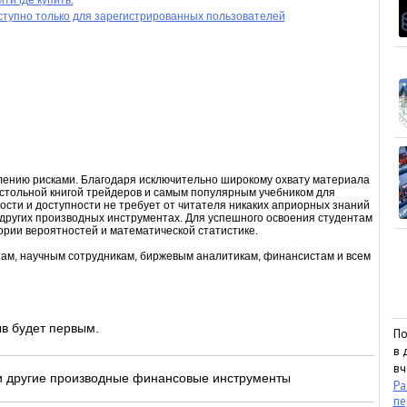
ти где купить.
ступно только для зарегистрированных пользователей
лению рисками. Благодаря исключительно широкому охвату материала
стольной книгой трейдеров и самым популярным учебником для
сти и доступности не требует от читателя никаких априорных знаний
 других производных инструментах. Для успешного освоения студентам
ории вероятностей и математической статистике.
там, научным сотрудникам, биржевым аналитикам, финансистам и всем
в будет первым.
По
в 
вч
 другие производные финансовые инструменты
Ра
пе