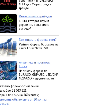
казано форекс-объявлений:
декабре: 11 033 625;
ера: 1 038 695 на
260
сайтах;
зместить объявление от 10 коп. за
реход