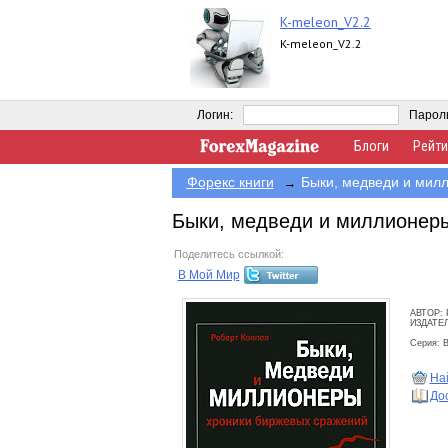
K-meleon_V2.2
K-meleon_V2.2
Логин:
Парол
Блоги
Рейти
Форекс книги
Быки, медведи и мил
→
Быки, медведи и миллионер
Поделитесь ссылкой:
В Мой Мир
АВТОР: 
ИЗДАТЕ
Серия: 
Най
До