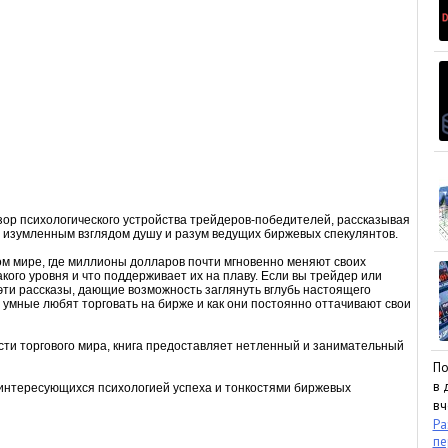
зор психологического устройства трейдеров-победителей, рассказывая
ь изумленным взглядом душу и разум ведущих биржевых спекулянтов.
ом мире, где миллионы долларов почти мгновенно меняют своих
такого уровня и что поддерживает их на плаву. Если вы трейдер или
эти рассказы, дающие возможность заглянуть вглубь настоящего
 умные любят торговать на бирже и как они постоянно оттачивают свои
ости торгового мира, книга предоставляет нетленный и занимательный
По
в 
 интересующихся психологией успеха и тонкостями биржевых
вч
Ра
пе