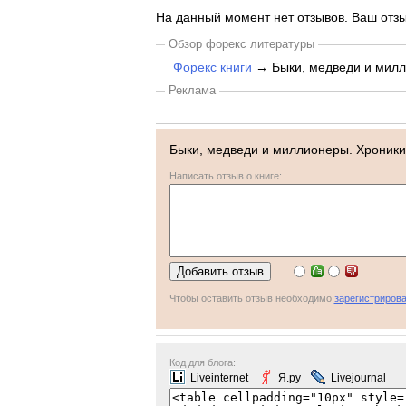
На данный момент нет отзывов. Ваш отзы
Обзор форекс литературы
Форекс книги
→ Быки, медведи и милл
Реклама
Быки, медведи и миллионеры. Хроник
Написать отзыв о книге:
Чтобы оставить отзыв необходимо
зарегистрирова
Код для блога:
Liveinternet
Я.ру
Livejournal