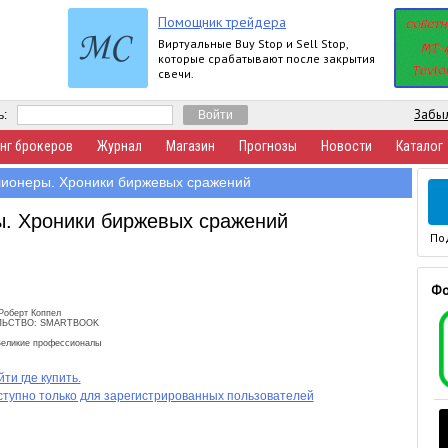
Помощник трейдера
Виртуальные Buy Stop и Sell Stop,
которые срабатывают после закрытия
свечи.
Забыл
ь:
нг брокеров
Журнал
Магазин
Прогнозы
Новости
Каталог
лионеры. Хроники биржевых сражений
ы. Хроники биржевых сражений
По
Фо
Роберт Коппел
ЛЬСТВО: SMARTBOOK
Великие профессионалы
ти где купить.
ступно только для зарегистрированных пользователей